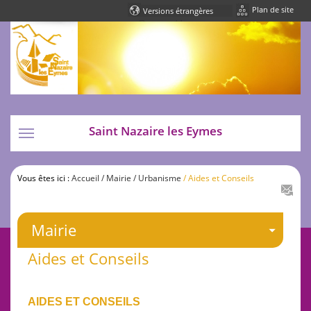
Plan de site
Powered by
Translate
Saint Nazaire les Eymes
Toggle
navigation
Vous êtes ici :
Accueil
/ Mairie
/ Urbanisme
/ Aides et Conseils
Mairie
Aides et Conseils
AIDES ET CONSEILS