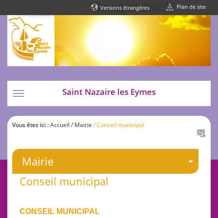
Plan de site
Powered by
Translate
Saint Nazaire les Eymes
Toggle
navigation
Vous êtes ici :
Accueil
/ Mairie
/ Conseil municipal
Mairie
Conseil municipal
CONSEIL MUNICIPAL