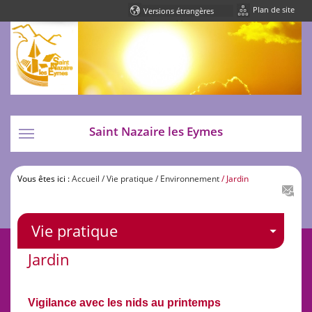
Plan de site
Powered by
Translate
Saint Nazaire les Eymes
Toggle
navigation
Vous êtes ici :
Accueil
/ Vie pratique
/ Environnement
/ Jardin
Vie pratique
Jardin
Vigilance avec les nids au printemps