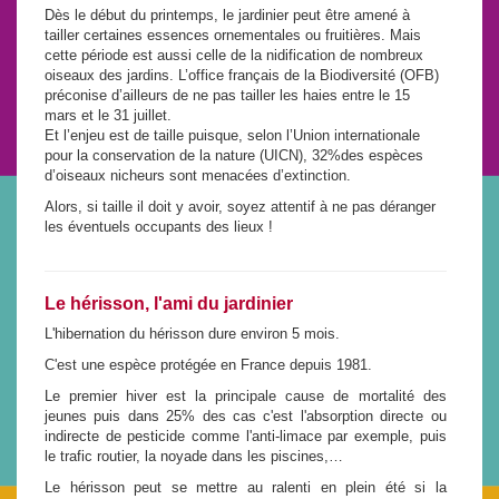
Dès le début du printemps, le jardinier peut être amené à
tailler certaines essences ornementales ou fruitières. Mais
cette période est aussi celle de la nidification de nombreux
oiseaux des jardins. L’office français de la Biodiversité (OFB)
préconise d’ailleurs de ne pas tailler les haies entre le 15
mars et le 31 juillet.
Et l’enjeu est de taille puisque, selon l’Union internationale
pour la conservation de la nature (UICN), 32%des espèces
d’oiseaux nicheurs sont menacées d’extinction.
Alors, si taille il doit y avoir, soyez attentif à ne pas déranger
les éventuels occupants des lieux !
Le hérisson, l'ami du jardinier
L'hibernation du hérisson dure environ 5 mois.
C'est une espèce protégée en France depuis 1981.
Le premier hiver est la principale cause de mortalité des
jeunes puis dans 25% des cas c'est l'absorption directe ou
indirecte de pesticide comme l'anti-limace par exemple, puis
le trafic routier, la noyade dans les piscines,…
Le hérisson peut se mettre au ralenti en plein été si la