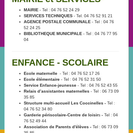
MAIRIE
- Tel : 04 76 52 24 29
SERVICES TECHNIQUES
- Tel. 04 76 52 91 21
AGENCE POSTALE COMMUNALE
- Tel : 04 76
52 24 25
BIBLIOTHEQUE MUNICIPALE
- Tel : 04 76 77 95
04
ENFANCE - SCOLAIRE
Ecole maternelle
- Tel : 04 76 52 17 26
Ecole élémentaire
- Tel : 04 76 52 31 50
Service Enfance-jeunesse
- Tel : 04 76 52 43 55
Relais d’assistantes maternelles
- Tel : 06 73 09
35 85
Structure multi-accueil Les Coccinelles -
Tel :
04 76 52 34 80
Garderie périscolaire-Centre de loisir
s
-
Tel : 04
76 52 49 44
Association de Parents d'élèves -
Tel : 06 73 09
35 85