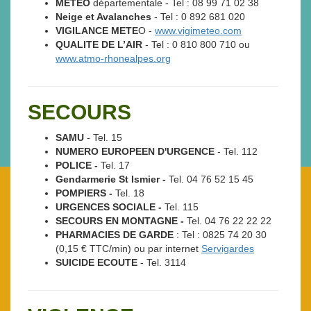
METEO
départementale - Tel : 08 99 71 02 38
Neige et Avalanches
- Tel : 0 892 681 020
VIGILANCE METE
O -
www.vigimeteo.com
QUALITE DE L’AIR
- Tel : 0 810 800 710 ou
www.atmo-rhonealpes.org
SECOURS
SAMU
- Tel. 15
NUMERO EUROPEEN D'URGENCE
- Tel. 112
POLICE -
Tel. 17
Gendarmerie St Ismier -
Tel. 04 76 52 15 45
POMPIERS -
Tel. 18
URGENCES SOCIALE -
Tel. 115
SECOURS EN MONTAGNE -
Tel. 04 76 22 22 22
PHARMACIES DE GARDE
: Tel : 0825 74 20 30
(0,15 € TTC/min) ou par internet
Servigardes
SUICIDE ECOUTE
- Tel. 3114