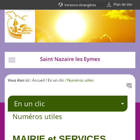
Plan de site
Powered by
Translate
Saint Nazaire les Eymes
Toggle
navigation
Vous êtes ici :
Accueil
/ En un clic
/ Numéros utiles
En un clic
Numéros utiles
MAIRIE et SERVICES