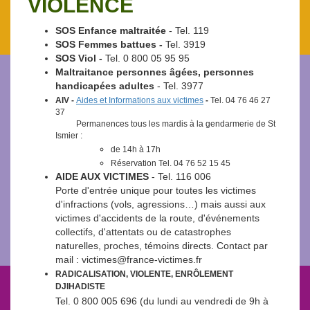
VIOLENCE
SOS Enfance maltraitée
- Tel. 119
SOS Femmes battues -
Tel. 3919
SOS Viol -
Tel. 0 800 05 95 95
Maltraitance personnes âgées, personnes
handicapées adultes
- Tel. 3977
AIV -
Aides et Informations aux victimes
-
Tel. 04 76 46 27
37
Permanences tous les mardis à la gendarmerie de St
Ismier :
de 14h à 17h
Réservation Tel. 04 76 52 15 45
AIDE AUX VICTIMES
- Tel. 116 006
Porte d'entrée unique pour toutes les victimes
d'infractions (vols, agressions…) mais aussi aux
victimes d'accidents de la route, d'événements
collectifs, d'attentats ou de catastrophes
naturelles, proches, témoins directs. Contact par
mail : victimes@france-victimes.fr
RADICALISATION, VIOLENTE, ENRÔLEMENT
DJIHADISTE
Tel. 0 800 005 696 (du lundi au vendredi de 9h à