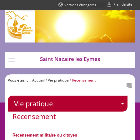
Plan de site
Powered by
Translate
Saint Nazaire les Eymes
Toggle
navigation
Vous êtes ici :
Accueil
/ Vie pratique
/ Recensement
Vie pratique
Recensement
Recensement militaire ou citoyen