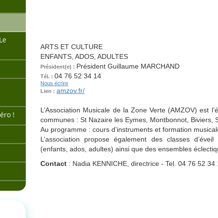
MUSIQUE - ASSOCIATIO
DE LA ZONE VERTE (AM
Le
ARTS ET CULTURE
ENFANTS, ADOS, ADULTES
Président Guillaume MARCHAND
Président(e) :
04 76 52 34 14
Tél. :
Nous écrire
amzov.fr/
Lien :
L’Association Musicale de la Zone Verte (AMZOV) est l’
éro !
communes : St Nazaire les Eymes, Montbonnot, Biviers, St
Au programme : cours d’instruments et formation musical
L’association propose également des classes d’éveil
(enfants, ados, adultes) ainsi que des ensembles éclectiqu
Contact
: Nadia KENNICHE, directrice - Tel. 04 76 52 34