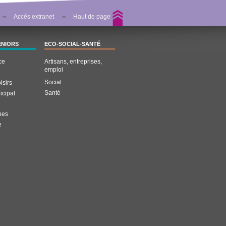
Accès extranet
Haut de page
ENIORS
ECO-SOCIAL-SANTÉ
ce
Artisans, entreprises,
emploi
Social
isirs
Santé
icipal
nes
e