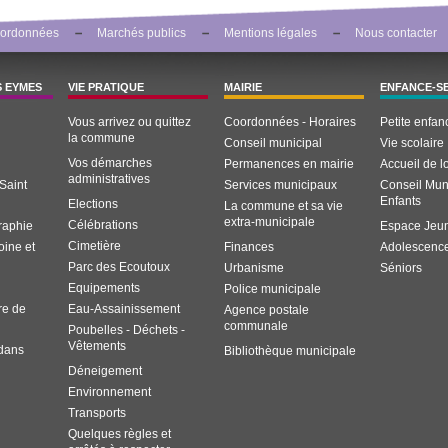
ordonnées
Marchés publics
Mentions légales
Nous contacter
S EYMES
VIE PRATIQUE
MAIRIE
ENFANCE-S
Vous arrivez ou quittez
Coordonnées - Horaires
Petite enfan
la commune
Conseil municipal
Vie scolaire
Vos démarches
Permanences en mairie
Accueil de lo
administratives
Saint
Services municipaux
Conseil Mun
Enfants
Elections
La commune et sa vie
extra-municipale
Célébrations
graphie
Espace Jeu
Cimetière
oine et
Finances
Adolescenc
Parc des Ecoutoux
Urbanisme
Séniors
Equipements
Police municipale
re de
Eau-Assainissement
Agence postale
communale
Poubelles - Déchets -
Vêtements
 dans
Bibliothèque municipale
Déneigement
Environnement
Transports
Quelques règles et