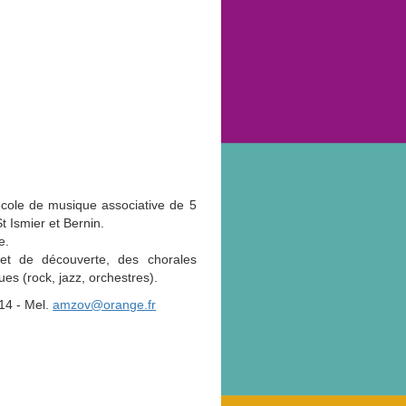
N MUSICALE
ZOV)
école de musique associative de 5
 Ismier et Bernin.
e.
 et de découverte, des chorales
es (rock, jazz, orchestres).
 14 - Mel.
amzov@orange.fr