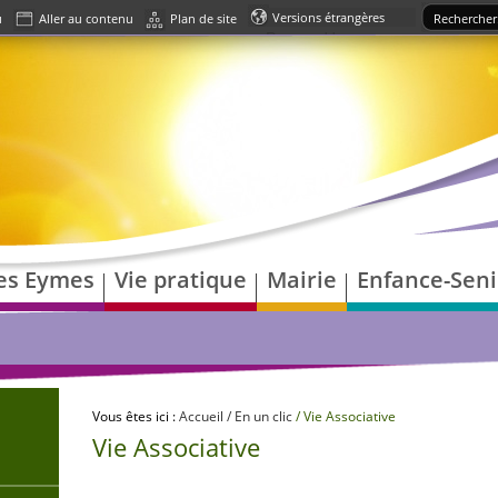
u
Aller au contenu
Plan de site
Powered by
Translate
les Eymes
Vie pratique
Mairie
Enfance-Seni
Vous êtes ici :
Accueil
/ En un clic
/ Vie Associative
Vie Associative