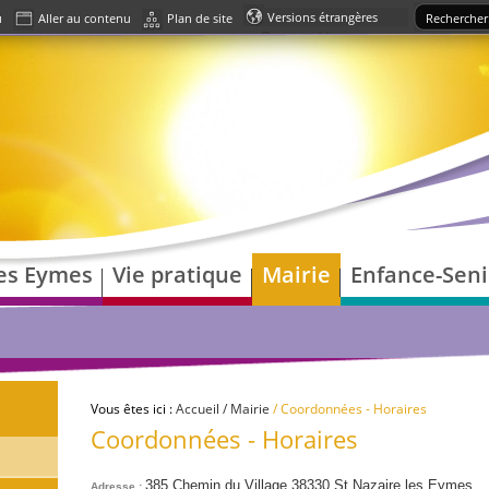
u
Aller au contenu
Plan de site
Powered by
Translate
les Eymes
Vie pratique
Mairie
Enfance-Seni
Vous êtes ici :
Accueil
/ Mairie
/ Coordonnées - Horaires
Coordonnées - Horaires
385 Chemin du Village 38330 St Nazaire les Eymes
Adresse :