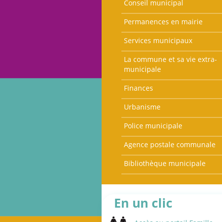
Conseil municipal
Permanences en mairie
Services municipaux
La commune et sa vie extra-
municipale
Finances
Urbanisme
Police municipale
Agence postale communale
Bibliothèque municipale
En un clic