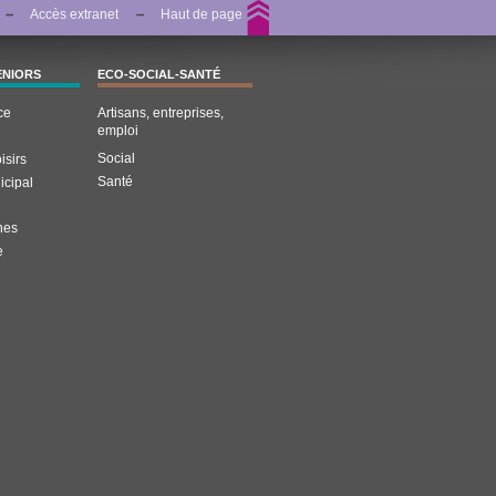
Accès extranet
Haut de page
ENIORS
ECO-SOCIAL-SANTÉ
ce
Artisans, entreprises,
emploi
Social
isirs
Santé
icipal
nes
e