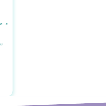
s Le
ns