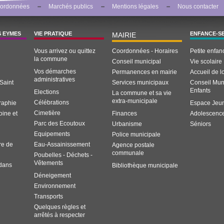
ordonnées
Marchés publics
Mentions légales
Nous contacter
S EYMES
VIE PRATIQUE
ENFANCE-S
MAIRIE
Vous arrivez ou quittez
Coordonnées - Horaires
Petite enfan
la commune
Conseil municipal
Vie scolaire
Vos démarches
Permanences en mairie
Accueil de lo
administratives
Saint
Services municipaux
Conseil Mun
Enfants
Elections
La commune et sa vie
extra-municipale
Célébrations
graphie
Espace Jeu
Cimetière
oine et
Finances
Adolescenc
Parc des Ecoutoux
Urbanisme
Séniors
Equipements
Police municipale
re de
Eau-Assainissement
Agence postale
communale
Poubelles - Déchets -
Vêtements
 dans
Bibliothèque municipale
Déneigement
Environnement
Transports
Quelques règles et
arrêtés à respecter