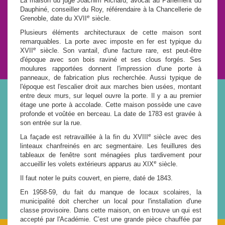
La maison du juge Joachim Richard, avocat au Parlement du
Dauphiné, conseiller du Roy, référendaire à la Chancellerie de
e
Grenoble, date du XVII
siècle.
Plusieurs éléments architecturaux de cette maison sont
remarquables. La porte avec imposte en fer est typique du
e
XVII
siècle. Son vantail, d'une facture rare, est peut-être
d'époque avec son bois raviné et ses clous forgés. Ses
moulures rapportées donnent l'impression d'une porte à
panneaux, de fabrication plus recherchée. Aussi typique de
l'époque est l'escalier droit aux marches bien usées, montant
entre deux murs, sur lequel ouvre la porte. Il y a au premier
étage une porte à accolade. Cette maison possède une cave
profonde et voûtée en berceau. La date de 1783 est gravée à
son entrée sur la rue.
e
La façade est retravaillée à la fin du XVIII
siècle avec des
linteaux chanfreinés en arc segmentaire. Les feuillures des
tableaux de fenêtre sont ménagées plus tardivement pour
e
accueillir les volets extérieurs apparus au XIX
siècle.
Il faut noter le puits couvert, en pierre, daté de 1843.
En 1958-59, du fait du manque de locaux scolaires, la
municipalité doit chercher un local pour l'installation d'une
classe provisoire. Dans cette maison, on en trouve un qui est
accepté par l'Académie. C’est une grande pièce chauffée par